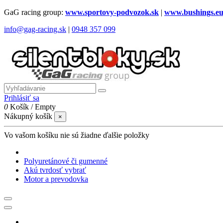
GaG racing group:
www.sportovy-podvozok.sk
|
www.bushings.e
info@gag-racing.sk
|
0948 357 099
Prihlásiť sa
0
Košík
/
Empty
Nákupný košík
×
Vo vašom košíku nie sú žiadne ďalšie položky
Polyuretánové či gumenné
Akú tvrdosť vybrať
Motor a prevodovka