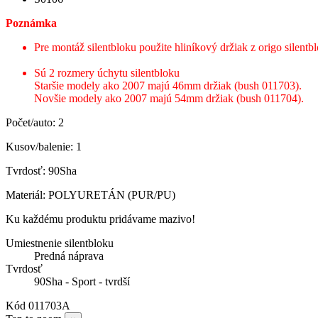
Poznámka
Pre montáž silentbloku použite hliníkový držiak z origo silentb
Sú 2 rozmery úchytu silentbloku
Staršie modely ako 2007 majú 46mm držiak (bush 011703).
Novšie modely ako 2007 majú 54mm držiak (bush 011704).
Počet/auto: 2
Kusov/balenie: 1
Tvrdosť: 90Sha
Materiál: POLYURETÁN (PUR/PU)
Ku každému produktu pridávame mazivo!
Umiestnenie silentbloku
Predná náprava
Tvrdosť
90Sha - Sport - tvrdší
Kód
011703A