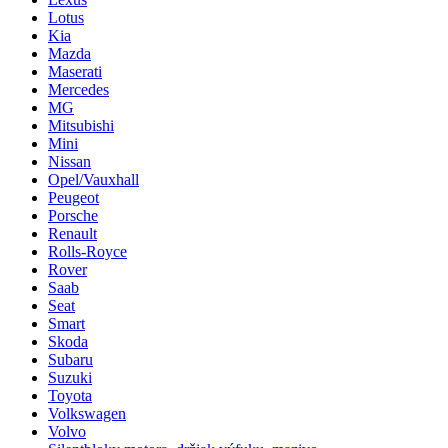
Lotus
Kia
Mazda
Maserati
Mercedes
MG
Mitsubishi
Mini
Nissan
Opel/Vauxhall
Peugeot
Porsche
Renault
Rolls-Royce
Rover
Saab
Seat
Smart
Skoda
Subaru
Suzuki
Toyota
Volkswagen
Volvo