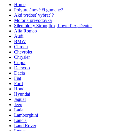
Home
Polyuretánové či gumené?
Akú tvrdosť vybrať ?
Motor a prevodovka
Silentbloky Strongflex, Powerflex, Deuter
Alfa Romeo
Audi
BMW
Citroen
Chevrolet
Chrysler
Cupra
Daewoo
Dacia
Fiat
Ford
Honda
Hyundai
Jaguar
Jeep
Lada
Lamborghini
Lancia
Land Rover
Lexus