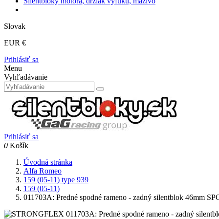
Silentbloky motora, držiak výfuku, mazivo
Slovak
EUR €
Prihlásiť sa
Menu
Vyhľadávanie
Prihlásiť sa
0
Košík
Úvodná stránka
Alfa Romeo
159 (05-11) type 939
159 (05-11)
011703A: Predné spodné rameno - zadný silentblok 46m