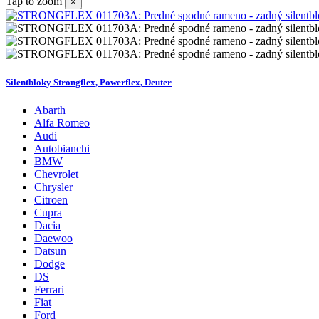
Tap to zoom
×
Silentbloky Strongflex, Powerflex, Deuter
Abarth
Alfa Romeo
Audi
Autobianchi
BMW
Chevrolet
Chrysler
Citroen
Cupra
Dacia
Daewoo
Datsun
Dodge
DS
Ferrari
Fiat
Ford