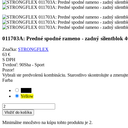
011703A: Predné spodné rameno - zadný silent
Značka:
STRONGFLEX
63 €
S DPH
Tvrdosť:
90Sha - Sport
Pozor!
Vybrali ste predvolenú kombináciu. Starostlivo skontrolujte a zmerajt
Farba
Black
Yellow
Vložiť do košíka
Minimálne množstvo na kúpu tohto produktu je 2.