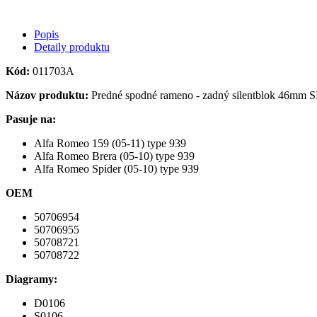
Popis
Detaily produktu
Kód:
011703A
Názov produktu:
Predné spodné rameno - zadný silentblok 46mm
Pasuje na:
Alfa Romeo 159 (05-11) type 939
Alfa Romeo Brera (05-10) type 939
Alfa Romeo Spider (05-10) type 939
OEM
50706954
50706955
50708721
50708722
Diagramy:
D0106
S0106