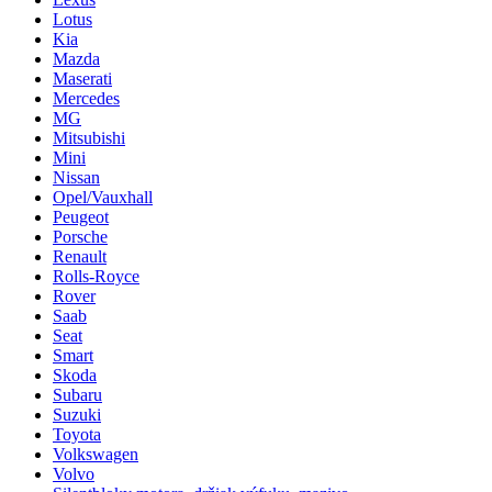
Lotus
Kia
Mazda
Maserati
Mercedes
MG
Mitsubishi
Mini
Nissan
Opel/Vauxhall
Peugeot
Porsche
Renault
Rolls-Royce
Rover
Saab
Seat
Smart
Skoda
Subaru
Suzuki
Toyota
Volkswagen
Volvo