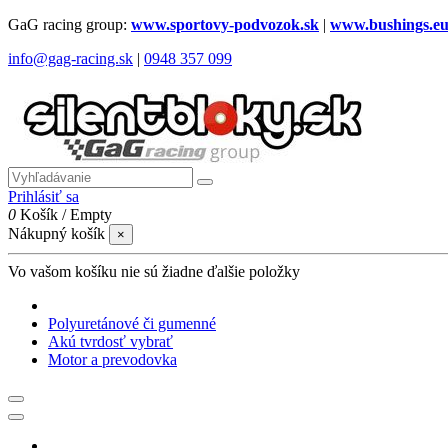
GaG racing group:
www.sportovy-podvozok.sk
|
www.bushings.e
info@gag-racing.sk
|
0948 357 099
Prihlásiť sa
0
Košík
/
Empty
Nákupný košík
×
Vo vašom košíku nie sú žiadne ďalšie položky
Polyuretánové či gumenné
Akú tvrdosť vybrať
Motor a prevodovka