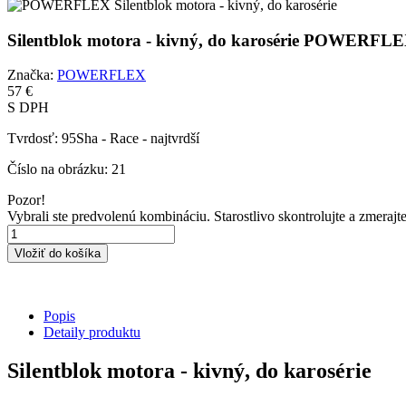
Silentblok motora - kivný, do karosérie POWERFL
Značka:
POWERFLEX
57 €
S DPH
Tvrdosť:
95Sha - Race - najtvrdší
Číslo na obrázku:
21
Pozor!
Vybrali ste predvolenú kombináciu. Starostlivo skontrolujte a zmerajt
Vložiť do košíka
Popis
Detaily produktu
Silentblok motora - kivný, do karosérie