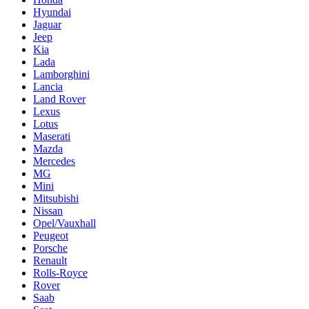
Hyundai
Jaguar
Jeep
Kia
Lada
Lamborghini
Lancia
Land Rover
Lexus
Lotus
Maserati
Mazda
Mercedes
MG
Mini
Mitsubishi
Nissan
Opel/Vauxhall
Peugeot
Porsche
Renault
Rolls-Royce
Rover
Saab