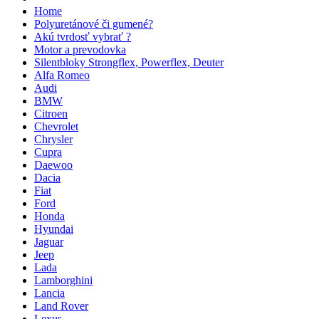
Home
Polyuretánové či gumené?
Akú tvrdosť vybrať ?
Motor a prevodovka
Silentbloky Strongflex, Powerflex, Deuter
Alfa Romeo
Audi
BMW
Citroen
Chevrolet
Chrysler
Cupra
Daewoo
Dacia
Fiat
Ford
Honda
Hyundai
Jaguar
Jeep
Lada
Lamborghini
Lancia
Land Rover
Lexus