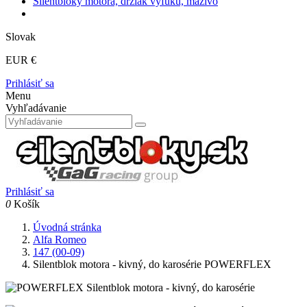
Silentbloky motora, držiak výfuku, mazivo
Slovak
EUR €
Prihlásiť sa
Menu
Vyhľadávanie
Prihlásiť sa
0
Košík
Úvodná stránka
Alfa Romeo
147 (00-09)
Silentblok motora - kivný, do karosérie POWERFLEX