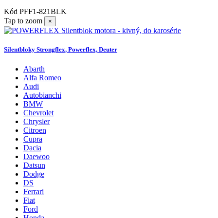
Kód
PFF1-821BLK
Tap to zoom
×
Silentbloky Strongflex, Powerflex, Deuter
Abarth
Alfa Romeo
Audi
Autobianchi
BMW
Chevrolet
Chrysler
Citroen
Cupra
Dacia
Daewoo
Datsun
Dodge
DS
Ferrari
Fiat
Ford
Honda