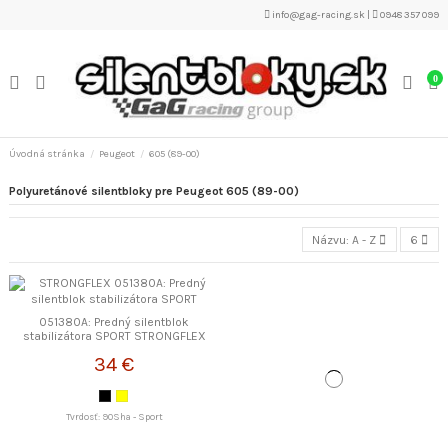
info@gag-racing.sk
|
0948 357 099
0
Úvodná stránka
Peugeot
605 (89-00)
Polyuretánové silentbloky pre Peugeot 605 (89-00)
Názvu: A - Z
6
051380A: Predný silentblok
stabilizátora SPORT STRONGFLEX
34 €
Tvrdosť: 90Sha - Sport