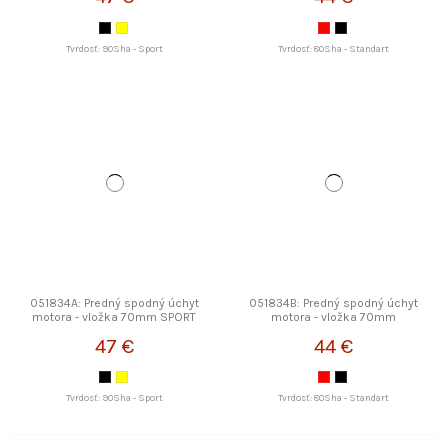
Tvrdosť: 90Sha - Sport
Tvrdosť: 80Sha - Standart
051834A: Predný spodný úchyt
051834B: Predný spodný úchyt
motora - vložka 70mm SPORT
motora - vložka 70mm
STRONGFLEX
STRONGFLEX
47 €
44 €
Tvrdosť: 90Sha - Sport
Tvrdosť: 80Sha - Standart