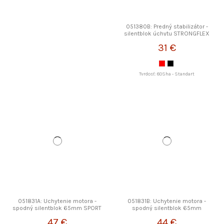
051380B: Predný stabilizátor -
silentblok úchytu STRONGFLEX
31 €
Tvrdosť: 80Sha - Standart
051831A: Uchytenie motora -
051831B: Uchytenie motora -
spodný silentblok 65mm SPORT
spodný silentblok 65mm
STRONGFLEX
STRONGFLEX
47 €
44 €