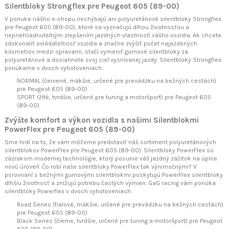
Silentbloky Strongflex pre Peugeot 605 (89-00)
V ponuke nášho e-shopu nechýbajú ani polyuretánové silentbloky Strongflex
pre Peugeot 605 (89-00), ktoré sa vyznačujú dlhou životnosťou a
nepriehliadnuteľným zlepšením jazdných vlastností vášho vozidla. Ak chcete
zdokonaliť ovládateľnosť vozidla a značne zvýšiť počet najazdených
kilometrov medzi opravami, stačí vymeniť gumové silentbloky za
polyuretánové a dosiahnete svoj cieľ vysnívanej jazdy. Silentbloky Strongflex
ponúkame v dvoch vyhotoveniach:
NORMAL (červené, mäkšie, určené pre prevádzku na bežných cestách)
pre Peugeot 605 (89-00)
SPORT (žlté, tvrdšie, určené pre tuning a motoršport) pre Peugeot 605
(89-00)
Zvýšte komfort a výkon vozidla s našimi Silentblokmi
PowerFlex pre Peugeot 605 (89-00)
Sme hrdí na to, že vám môžeme predstaviť náš sortiment polyuretánových
silentblokov PowerFlex pre Peugeot 605 (89-00). Silentbloky PowerFlex sú
zázrakom modernej technológie, ktorý posunie váš jazdný zážitok na úplne
novú úroveň. Čo robí naše silentbloky PowerFlex tak výnimočnými? V
porovnaní s bežnými gumovými silentblokmi poskytujú PowerFlex silentbloky
dlhšiu životnosť a znižujú potrebu častých výmien. GaG racing vám ponúka
silentbloky Powerflex v dvoch vyhotoveniach:
Road Series (fialové, mäkšie, určené pre prevádzku na bežných cestách)
pre Peugeot 605 (89-00)
Black Series (čierne, tvrdšie, určené pre tuning a motoršport) pre Peugeot
605 (89-00)