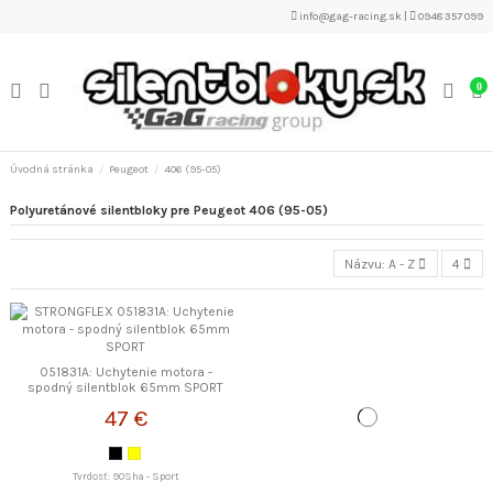
info@gag-racing.sk
|
0948 357 099
0
Úvodná stránka
Peugeot
406 (95-05)
Polyuretánové silentbloky pre Peugeot 406 (95-05)
Názvu: A - Z
4
051831A: Uchytenie motora -
spodný silentblok 65mm SPORT
STRONGFLEX
47 €
Tvrdosť: 90Sha - Sport