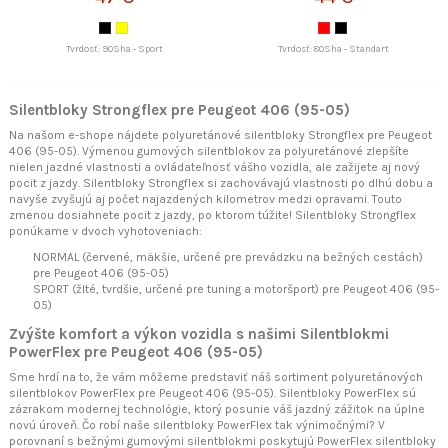
Tvrdosť: 90Sha - Sport
Tvrdosť: 80Sha - Standart
Silentbloky Strongflex pre Peugeot 406 (95-05)
Na našom e-shope nájdete polyuretánové silentbloky Strongflex pre Peugeot
406 (95-05). Výmenou gumových silentblokov za polyuretánové zlepšíte
nielen jazdné vlastnosti a ovládateľnosť vášho vozidla, ale zažijete aj nový
pocit z jazdy. Silentbloky Strongflex si zachovávajú vlastnosti po dlhú dobu a
navyše zvyšujú aj počet najazdených kilometrov medzi opravami. Touto
zmenou dosiahnete pocit z jazdy, po ktorom túžite! Silentbloky Strongflex
ponúkame v dvoch vyhotoveniach:
NORMAL (červené, mäkšie, určené pre prevádzku na bežných cestách)
pre Peugeot 406 (95-05)
SPORT (žlté, tvrdšie, určené pre tuning a motoršport) pre Peugeot 406 (95-
05)
Zvýšte komfort a výkon vozidla s našimi Silentblokmi
PowerFlex pre Peugeot 406 (95-05)
Sme hrdí na to, že vám môžeme predstaviť náš sortiment polyuretánových
silentblokov PowerFlex pre Peugeot 406 (95-05). Silentbloky PowerFlex sú
zázrakom modernej technológie, ktorý posunie váš jazdný zážitok na úplne
novú úroveň. Čo robí naše silentbloky PowerFlex tak výnimočnými? V
porovnaní s bežnými gumovými silentblokmi poskytujú PowerFlex silentbloky