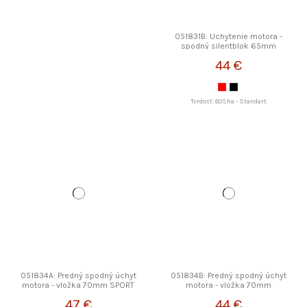
051831B: Uchytenie motora -
spodný silentblok 65mm
STRONGFLEX
44 €
Tvrdosť: 80Sha - Standart
051834A: Predný spodný úchyt
051834B: Predný spodný úchyt
motora - vložka 70mm SPORT
motora - vložka 70mm
STRONGFLEX
STRONGFLEX
47 €
44 €