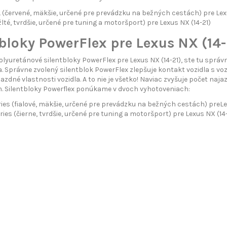
červené, mäkšie, určené pre prevádzku na bežných cestách) pre Lexu
lté, tvrdšie, určené pre tuning a motoršport) pre Lexus NX (14-21)
bloky PowerFlex pre Lexus NX (14-
olyuretánové silentbloky PowerFlex pre Lexus NX (14-21), ste tu sprá
a. Správne zvolený silentblok PowerFlex zlepšuje kontakt vozidla s vo
 jazdné vlastnosti vozidla. A to nie je všetko! Naviac zvyšuje počet
. Silentbloky Powerflex ponúkame v dvoch vyhotoveniach:
ies (fialové, mäkšie, určené pre prevádzku na bežných cestách) preLe
ries (čierne, tvrdšie, určené pre tuning a motoršport) pre Lexus NX (14