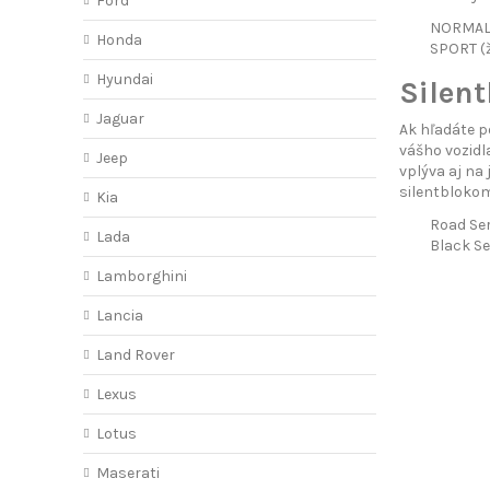
Ford
NORMAL (
Honda
SPORT (ž
Hyundai
Silent
Jaguar
Ak hľadáte p
vášho vozidl
Jeep
vplýva aj na
silentblokom
Kia
Road Ser
Lada
Black Se
Lamborghini
Lancia
Land Rover
Lexus
Lotus
Maserati