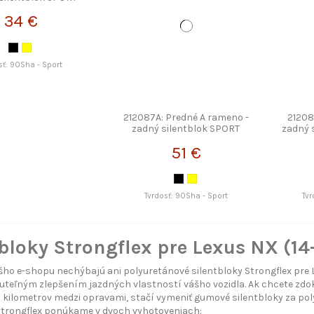
TRONGFLEX
34 €
sť: 90Sha - Sport
212087A: Predné A rameno -
21208
zadný silentblok SPORT
zadný 
STRONGFLEX
51 €
Tvrdosť: 90Sha - Sport
Tvr
bloky Strongflex pre Lexus NX (14
ho e-shopu nechýbajú ani polyuretánové silentbloky Strongflex pre Le
uteľným zlepšením jazdných vlastností vášho vozidla. Ak chcete zdoko
kilometrov medzi opravami, stačí vymeniť gumové silentbloky za poly
Strongflex ponúkame v dvoch vyhotoveniach: