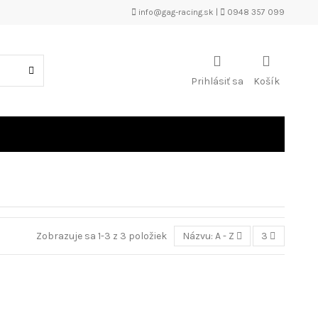
info@gag-racing.sk
|
0948 357 099
Prihlásiť sa
Košík
Zobrazuje sa 1-3 z 3 položiek
Názvu: A - Z
3