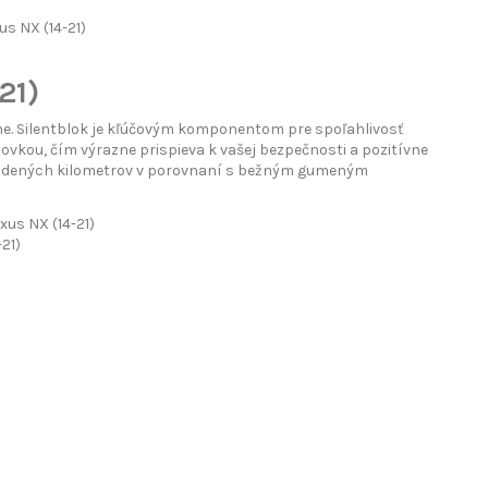
s NX (14-21)
21)
vne. Silentblok je kľúčovým komponentom pre spoľahlivosť
zovkou, čím výrazne prispieva k vašej bezpečnosti a pozitívne
 najazdených kilometrov v porovnaní s bežným gumeným
xus NX (14-21)
-21)