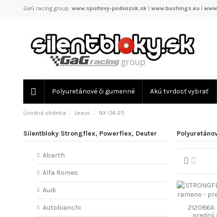
GaG racing group:
www.sportovy-podvozok.sk
|
www.bushings.eu
|
www.
Polyuretánové či gumenné
Akú tvrdosť vybrať
Úvodná stránka
Lexus
NX (14-21)
Silentbloky Strongflex, Powerflex, Deuter
Polyuretánov
Abarth
Alfa Romeo
Audi
212086A:
Autobianchi
predný 