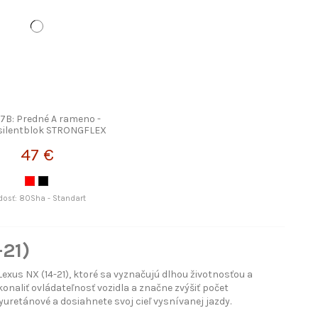
7B: Predné A rameno -
silentblok STRONGFLEX
47 €
dosť: 80Sha - Standart
-21)
xus NX (14-21), ktoré sa vyznačujú dlhou životnosťou a
naliť ovládateľnosť vozidla a značne zvýšiť počet
uretánové a dosiahnete svoj cieľ vysnívanej jazdy.