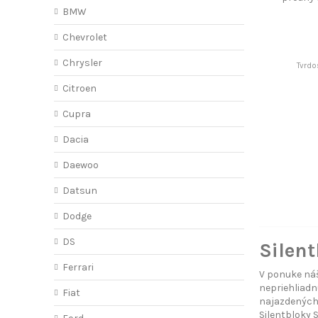
S
BMW
Chevrolet
Chrysler
Tvrdo
Citroen
Cupra
Dacia
Daewoo
Datsun
Dodge
DS
Silent
Ferrari
V ponuke náš
nepriehliadn
Fiat
najazdených 
Silentbloky 