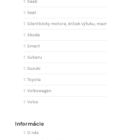
Saab
Seat
Silentbloky motora, držiak výfuku, mazivo
Skoda
Smart
Subaru
Suzuki
Toyota
Volkswagen
Volvo
Informácie
O nás