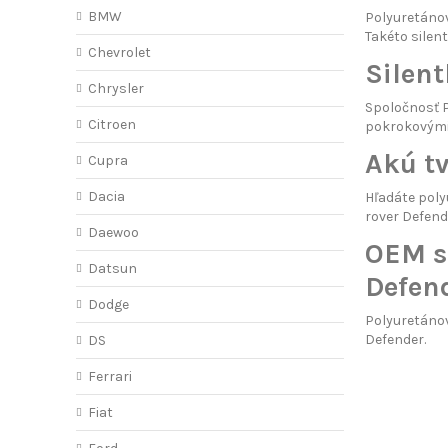
BMW
Polyuretáno
Takéto silen
Chevrolet
Silen
Chrysler
Spoločnosť 
Citroen
pokrokovými
Akú tv
Cupra
Dacia
Hľadáte poly
rover Defend
Daewoo
OEM si
Datsun
Defen
Dodge
Polyuretáno
Defender.
DS
Ferrari
Fiat