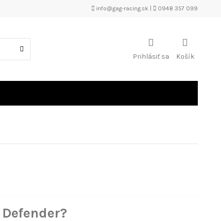
info@gag-racing.sk
|
0948 357 099
Prihlásiť sa
Košík
 Defender?