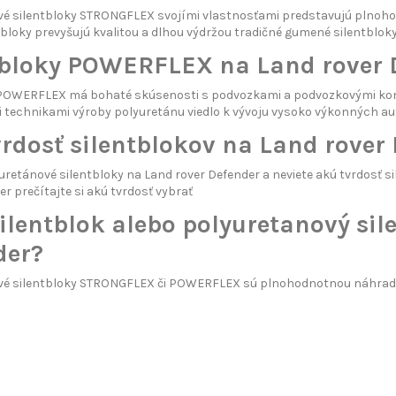
vé silentbloky STRONGFLEX svojími vlastnosťami predstavujú plnoh
tbloky prevyšujú kvalitou a dlhou výdržou tradičné gumené silentbloky
tbloky POWERFLEX na Land rover 
POWERFLEX má bohaté skúsenosti s podvozkami a podvozkovými ko
 technikami výroby polyuretánu viedlo k vývoju vysoko výkonných 
rdosť silentblokov na Land rover
uretánové silentbloky na Land rover Defender a neviete akú tvrdosť s
er prečítajte si
akú tvrdosť vybrať
lentblok alebo polyuretanový sil
der?
vé silentbloky STRONGFLEX či POWERFLEX sú plnohodnotnou náhrado