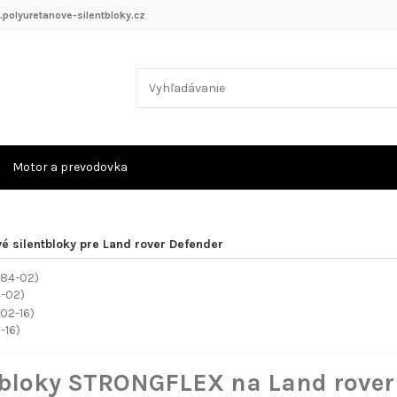
polyuretanove-silentbloky.cz
Motor a prevodovka
é silentbloky pre Land rover Defender
4-02)
-16)
tbloky STRONGFLEX na Land rover