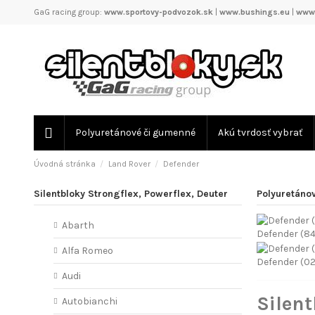
GaG racing group:
www.sportovy-podvozok.sk
|
www.bushings.eu
|
www.
Polyuretánové či gumenné
Akú tvrdosť vybrať
Úvodná stránka
Land Rover
Defender
Silentbloky Strongflex, Powerflex, Deuter
Polyuretánov
Abarth
Defender (8
Alfa Romeo
Defender (02
Audi
Silen
Autobianchi