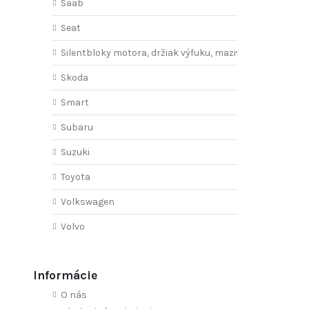
Saab
Seat
Silentbloky motora, držiak výfuku, mazivo
Skoda
Smart
Subaru
Suzuki
Toyota
Volkswagen
Volvo
Informácie
O nás