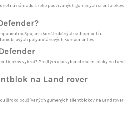
odnotnú náhradu široko používaných gumených silentblokov.
.
Defender?
mponentmi. Spojenie konštrukčných schopností s
automobilových polyuretánových komponentov.
 Defender
ilentblokov vybrať? Predtým ako vyberiete silentbloky na Land
entblok na Land rover
u široko používaných gumených silentblokov na Land rover