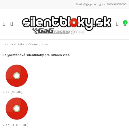
info@gag-racing.sk
|
0948 357 099
0
Úvodná stránka
Citroen
Visa
Polyuretánové silentbloky pre Citroën Visa
Visa (78-88)
Visa GTI (85-88)