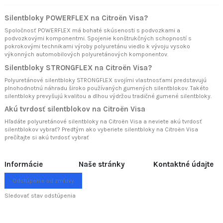
Silentbloky POWERFLEX na Citroën Visa?
Spoločnosť POWERFLEX má bohaté skúsenosti s podvozkami a
podvozkovými komponentmi. Spojenie konštrukčných schopností s
pokrokovými technikami výroby polyuretánu viedlo k vývoju vysoko
výkonných automobilových polyuretánových komponentov.
Silentbloky STRONGFLEX na Citroën Visa?
Polyuretánové silentbloky STRONGFLEX svojími vlastnosťami predstavujú
plnohodnotnú náhradu široko používaných gumených silentblokov. Takéto
silentbloky prevyšujú kvalitou a dlhou výdržou tradičné gumené silentbloky.
Akú tvrdosť silentblokov na Citroën Visa
Hľadáte polyuretánové silentbloky na Citroën Visa a neviete akú tvrdosť
silentblokov vybrať? Predtým ako vyberiete silentbloky na Citroën Visa
prečítajte si
akú tvrdosť vybrať
Informácie
Naše stránky
Kontaktné údajte
Odstúpenie od zmluvy
Sledovať stav odstúpenia