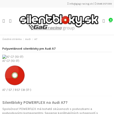
info@gag-racing.sk
|
0948 357 099
0
Úvodná stránka
Audi
A7
Polyuretánové silentbloky pre Audi A7
A7 C7 (10-17)
A7 / S7 / RS7 C8 (17-)
Silentbloky POWERFLEX na Audi A7?
Spoločnosť POWERFLEX má bohaté skúsenosti s podvozkami a
podvozkovými komponentmi. Spojenie konštrukčných schopností s