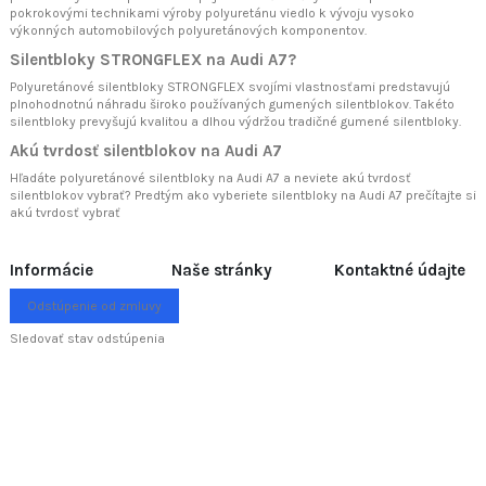
pokrokovými technikami výroby polyuretánu viedlo k vývoju vysoko
výkonných automobilových polyuretánových komponentov.
Silentbloky STRONGFLEX na Audi A7?
Polyuretánové silentbloky STRONGFLEX svojími vlastnosťami predstavujú
plnohodnotnú náhradu široko používaných gumených silentblokov. Takéto
silentbloky prevyšujú kvalitou a dlhou výdržou tradičné gumené silentbloky.
Akú tvrdosť silentblokov na Audi A7
Hľadáte polyuretánové silentbloky na Audi A7 a neviete akú tvrdosť
silentblokov vybrať? Predtým ako vyberiete silentbloky na Audi A7 prečítajte si
akú tvrdosť vybrať
Informácie
Naše stránky
Kontaktné údajte
Odstúpenie od zmluvy
Sledovať stav odstúpenia