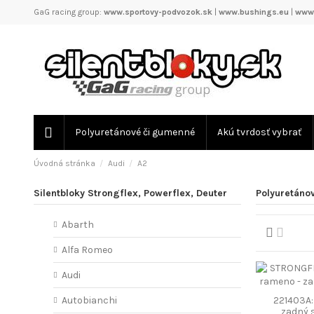
GaG racing group:
www.sportovy-podvozok.sk
|
www.bushings.eu
|
www.
Polyuretánové či gumenné
Akú tvrdosť vybrať
Úvodná stránka
Audi
A2
Silentbloky Strongflex, Powerflex, Deuter
Polyuretánov
Abarth
Alfa Romeo
Audi
221403A
Autobianchi
zadný 