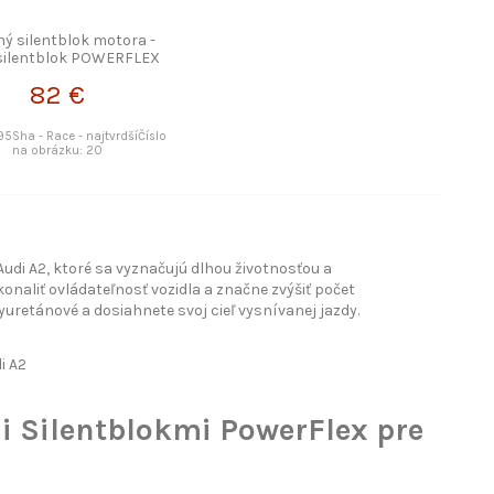
ý silentblok motora -
 silentblok POWERFLEX
82 €
 95Sha - Race - najtvrdšíČíslo
na obrázku: 20
udi A2, ktoré sa vyznačujú dlhou životnosťou a
naliť ovládateľnosť vozidla a značne zvýšiť počet
uretánové a dosiahnete svoj cieľ vysnívanej jazdy.
i A2
i Silentblokmi PowerFlex pre