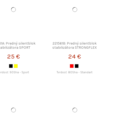
61A: Predný silentblok
221561B: Predný silentblok
tabilizátora SPORT
stabilizátora STRONGFLEX
STRONGFLEX
25 €
24 €
vrdosť: 90Sha - Sport
Tvrdosť: 80Sha - Standart