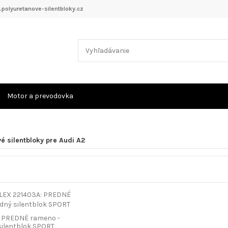
polyuretanove-silentbloky.cz
Motor a prevodovka
é silentbloky pre Audi A2
: PREDNÉ rameno -
silentblok SPORT