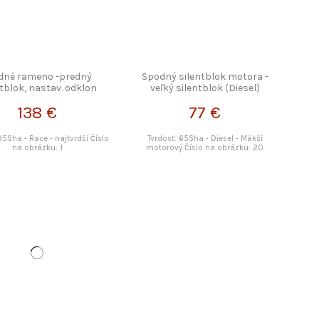
dné rameno -predný
Spodný silentblok motora -
ntblok, nastav. odklon
veľký silentblok (Diesel)
POWERFLEX
POWERFLEX
138 €
77 €
95Sha - Race - najtvrdší Číslo
Tvrdosť: 65Sha - Diesel - Mäkší
na obrázku: 1
motorový Číslo na obrázku: 20