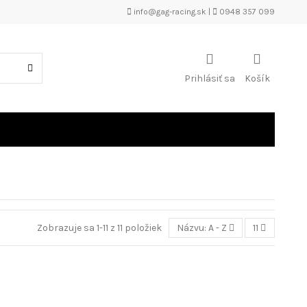
info@gag-racing.sk
|
0948 357 099
Prihlásiť sa
Košík
Zobrazuje sa 1-11 z 11 položiek
Názvu: A - Z
11