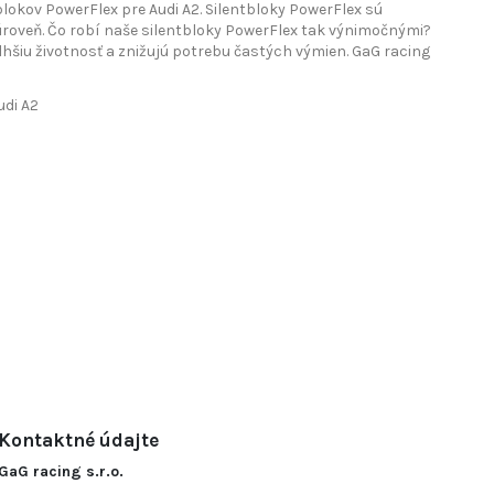
okov PowerFlex pre Audi A2. Silentbloky PowerFlex sú
úroveň. Čo robí naše silentbloky PowerFlex tak výnimočnými?
hšiu životnosť a znižujú potrebu častých výmien. GaG racing
udi A2
Kontaktné údajte
GaG racing s.r.o.