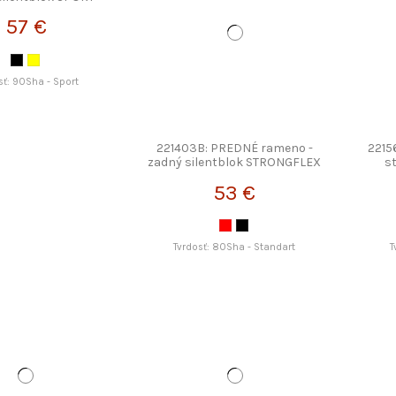
TRONGFLEX
57 €
sť: 90Sha - Sport
221403B: PREDNÉ rameno -
2215
zadný silentblok STRONGFLEX
s
53 €
Tvrdosť: 80Sha - Standart
T