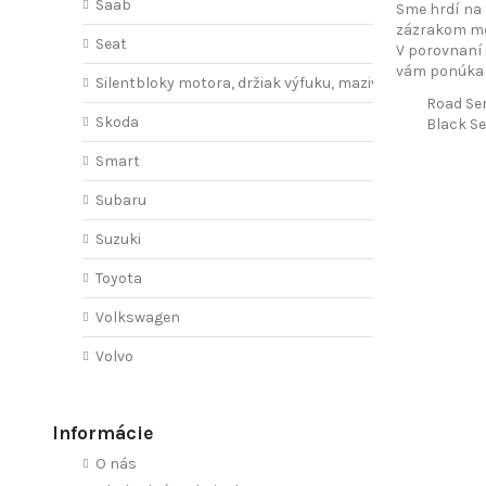
Saab
Sme hrdí na 
zázrakom mod
Seat
V porovnaní 
vám ponúka s
Silentbloky motora, držiak výfuku, mazivo
Road Ser
Skoda
Black Se
Smart
Subaru
Suzuki
Toyota
Volkswagen
Volvo
Informácie
O nás