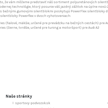
to, že vám môžeme predstaviť náš sortiment polyuretánových silentbl
ernej technológie, ktorý posunie váš jazdný zážitok na úplne novú 
s bežnými gumovými silentblokmi poskytujú PowerFlex silentbloky dl
ilentbloky Powerflex v dvoch vyhotoveniach:
ies (fialové, mäkšie, určené pre prevádzku na bežných cestách) pre A
ries (čierne, tvrdšie, určené pre tuning a motoršport) pre Audi A2
Naše stránky
sportovy-podvozok.sk