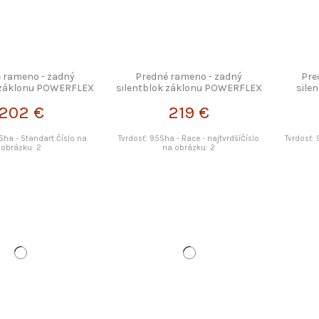
 rameno - zadný
Predné rameno - zadný
Pre
k záklonu POWERFLEX
silentblok záklonu POWERFLEX
sile
202 €
219 €
Sha - Standart Číslo na
Tvrdosť: 95Sha - Race - najtvrdšíČíslo
Tvrdosť: 
obrázku: 2
na obrázku: 2