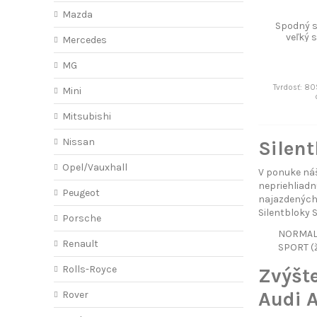
Mazda
Spodný s
veľký 
Mercedes
P
MG
Tvrdosť: 80
Mini
Mitsubishi
Nissan
Silent
Opel/Vauxhall
V ponuke náš
nepriehliadn
Peugeot
najazdených 
Silentbloky 
Porsche
NORMAL (
Renault
SPORT (ž
Rolls-Royce
Zvýšt
Audi 
Rover