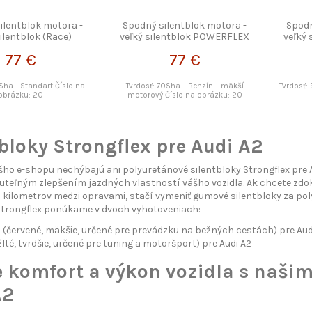
ilentblok motora -
Spodný silentblok motora -
Spodn
silentblok (Race)
veľký silentblok POWERFLEX
veľký
OWERFLEX
77 €
77 €
Sha - Standart Číslo na
Tvrdosť: 70Sha – Benzín – mäkší
Tvrdosť:
obrázku: 20
motorový Číslo na obrázku: 20
bloky Strongflex pre Audi A2
ho e-shopu nechýbajú ani polyuretánové silentbloky Strongflex pre A
uteľným zlepšením jazdných vlastností vášho vozidla. Ak chcete zdoko
kilometrov medzi opravami, stačí vymeniť gumové silentbloky za poly
Strongflex ponúkame v dvoch vyhotoveniach:
červené, mäkšie, určené pre prevádzku na bežných cestách) pre Aud
lté, tvrdšie, určené pre tuning a motoršport) pre Audi A2
e komfort a výkon vozidla s našim
A2